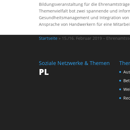
Bildungsveranstaltung für die Ehrenamtsträg
Themenvielfalt bot zwei spannende und inform
Gesundheitsmanagement und Integration von F
Ansprache von Handwerkern für eine Mitarbei
Startseite
»
15./16. Februar 2019 – Ehrenamts
Soziale Netzwerke & Themen
The
PL
Au
Bet
Wei
Re