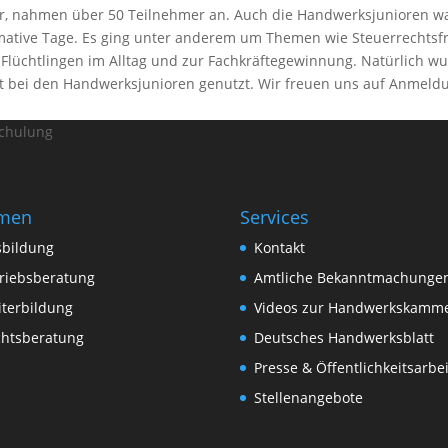
er, nahmen über 50 Teilnehmer an. Auch die Handwerksjunioren wa
ative Tage. Es ging unter anderem um Themen wie Steuerrechtsfra
lüchtlingen im Alltag und zur Fachkräftegewinnung. Natürlich w
t bei den Handwerksjunioren genutzt. Wir freuen uns auf Anmeld
schulung
men
Services
sbildung
Kontakt
riebsberatung
Amtliche Bekanntmachunge
terbildung
Videos zur Handwerkskamm
chtsberatung
Deutsches Handwerksblatt
Presse & Öffentlichkeitsarbei
Stellenangebote