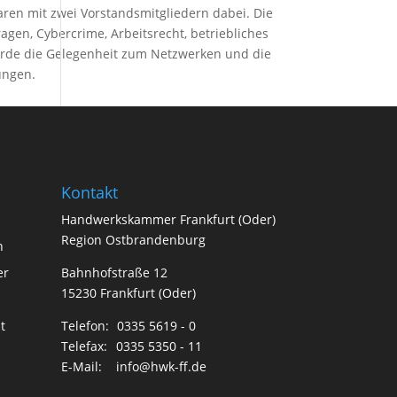
ren mit zwei Vorstandsmitgliedern dabei. Die
gen, Cybercrime, Arbeitsrecht, betriebliches
urde die Gelegenheit zum Netzwerken und die
ungen.
Kontakt
Handwerkskammer Frankfurt (Oder)
Region Ostbrandenburg
n
er
Bahnhofstraße 12
15230 Frankfurt (Oder)
t
Telefon:
0335 5619 - 0
Telefax:
0335 5350 - 11
E-Mail:
info@hwk-ff.de