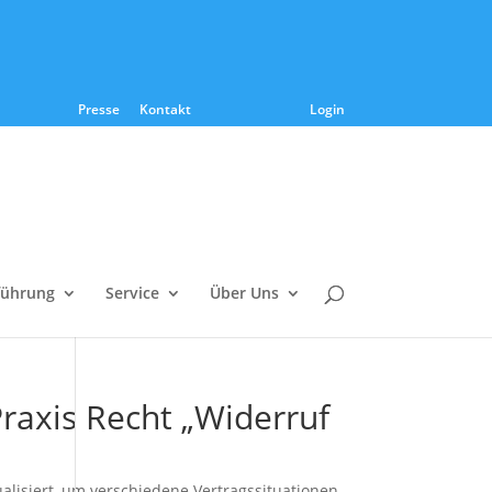
Presse
Kontakt
Login
führung
Service
Über Uns
raxis Recht „Widerruf
lisiert, um verschiedene Vertragssituationen