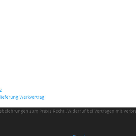
2
lieferung Werkvertrag
fsbelehrungen zum Praxis Recht „Widerruf bei Verträgen mit Verb