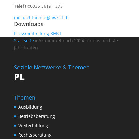
Telefax:
0335 5619 - 375
michael.thieme@hwk-ff.de
Downloads
Pressemitteilung BHKT
Startseite
»
Azubiticket noch 2024 für das nächste
Jahr kaufen
Soziale Netzwerke & Themen
PL
Themen
Ausbildung
Betriebsberatung
Weiterbildung
Rechtsberatung