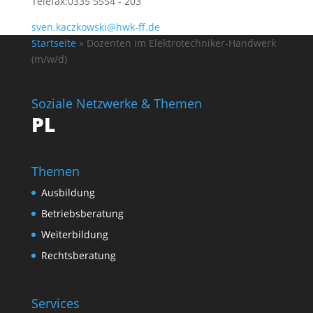
Telefax:
0335 5554 - 203
sven.kaczkowski@hwk-ff.de
Startseite
»
Dozenten im Elektrotechniker-Handwerk
(m/w/d)
Soziale Netzwerke & Themen
PL
Themen
Ausbildung
Betriebsberatung
Weiterbildung
Rechtsberatung
Services