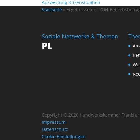
Auswertung Krisensituation
Startseite
»
Ergebnisse der ZDH-Betriebsbefrag
Soziale Netzwerke & Themen
The
PL
Au
Bet
Wei
Re
Copyright © 2026 Handwerkskammer Frankfurt
Impressum
Datenschutz
Cookie Einstellungen