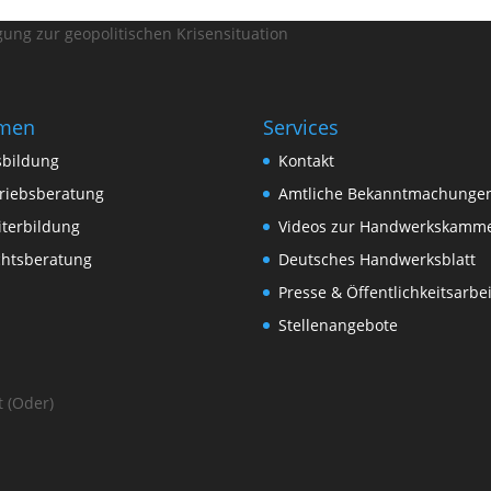
ung zur geopolitischen Krisensituation
men
Services
sbildung
Kontakt
riebsberatung
Amtliche Bekanntmachunge
terbildung
Videos zur Handwerkskamm
chtsberatung
Deutsches Handwerksblatt
Presse & Öffentlichkeitsarbei
Stellenangebote
 (Oder)