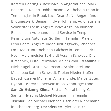
Karsten Döhring Autoservice in Angermünde; Mark
Bobermin, Robert Dobbermann – Authohaus Dähn in
Templin; Justin Braul, Luca-Dean Süß – Angermünder
Bildungswerk; Benjamin Uwe Hofmann, Autohaus am
Schwedter Tor in Angermünde; Angelina Ribback,
Bensemann Autohandel und Service in Templin;
Kevin Blum, Autohaus Gürtler in Templin.
Maler:
Leon Böhm, Angermünder Bildungswerk; Johannes
Fock, Malerunternehmen Dalchow in Templin; Rick
Hoch, Malermeister Eckhardt Voss in Schwedt; Oliv
Kirschnick, Erste Prenzlauer Maler GmbH.
Metallbau:
Niels Kugel, Dustin Naumann – Schlosserei und
Metallbau Kath in Schwedt; Fabian Niederstraßer,
Bauschlosserei Müller in Angermünde; Marcel Zuter,
Hydraulikservice Eberwein in Boitzenburger Land.
Sanitär-Heizung-Klima:
Bastian Pascal König, Gas-
Sanitär-Heizung Michael Neumann in Templin.
Tischler:
Ben Michael Klenner, Tischlerei Ninnemann
in Schenkenberg.
Dachdecker:
Tyler Beuster,