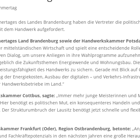
rtages des Landes Brandenburg haben die Vertreter die politisch
it dem Handwerk aufgefordert.
ertages Land Brandenburg sowie der Handwerkskammer Potsda
er mittelständischen Wirtschaft und spielt eine entscheidende Rol
tiven Dialog, um unsere Anliegen in ihre Wahlprogramme aufzuneh
ßgeblich die Zukunftsthemen Energiewende und Wohnungsbau. Die
Leistungsfähigkeit des Handwerks zu sichern. Gerade mit Blick a
der Energiekosten, Ausbau der digitalen – und Verkehrs-Infrastru
r Handwerksbetriebe im Land.“
rkskammer Cottbus, sagte:
„Immer mehr junge Meisterinnen und M
. Hier benötigt es politischen Mut, ein konsequenteres Handeln un
Der Strukturumbruch der Lausitz benötigt jetzt schnelle und flex
skammer Frankfurt (Oder), Region Ostbrandenburg, betonte:
„An
und Fachkräftepotenzials in den nächsten Jahren eine große Herau