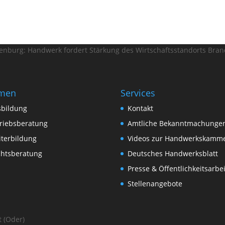
burg: Handwerk fordert Stärkung des Wirtschaftsstandorts Bra
men
Services
sbildung
Kontakt
riebsberatung
Amtliche Bekanntmachunge
terbildung
Videos zur Handwerkskamm
chtsberatung
Deutsches Handwerksblatt
Presse & Öffentlichkeitsarbei
Stellenangebote
 (Oder)