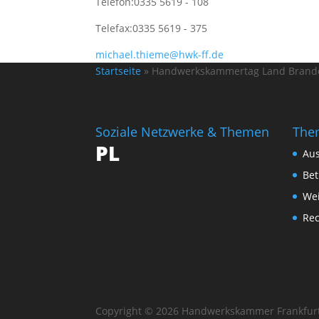
Telefon:
0335 5619 - 108
Telefax:
0335 5619 - 375
michael.thieme@hwk-ff.de
Startseite
»
Handwerkskammertag Land Branden
Soziale Netzwerke & Themen
The
PL
Au
Bet
Wei
Re
Copyright © 2026 Handwerkskammer Frankfurt