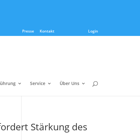
Presse
Kontakt
Login
führung
Service
Über Uns
rdert Stärkung des