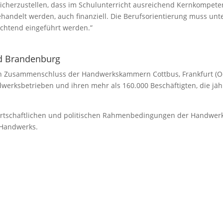
 sicherzustellen, dass im Schulunterricht ausreichend Kernkompete
andelt werden, auch finanziell. Die Berufsorientierung muss unte
ichtend eingeführt werden.”
d Brandenburg
n Zusammenschluss der Handwerkskammern Cottbus, Frankfurt (O
ndwerksbetrieben und ihren mehr als 160.000 Beschäftigten, die jä
wirtschaftlichen und politischen Rahmenbedingungen der Handwe
 Handwerks.