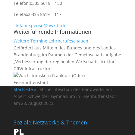
Telefon:
0335 5619 – 150
Telefax:
0335 5619 – 117
stefanie.pense@hwk-ff.de
Weiterführende Informationen
Weitere Termine Lehrberufeschauen
Gefördert aus Mitteln des Bundes und des Landes
Brandenburg im Rahmen der Gemeinschaftsaufgabe
„Verbesserung der regionalen Wirtschaftsstruktur“ –
GRW-Infrastruktur.
Startseite
»
Lehrberufeschau des Handwerks am
Albert-Schweitzer-Gymnasium in Eisenhüttenstadt
am 28. August 2023
Soziale Netzwerke & Themen
PL