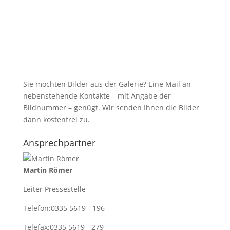
Ansprechpartner
Martin Römer
Leiter Pressestelle
Telefon:
0335 5619 - 196
Telefax:
0335 5619 - 279
martin.roemer@hwk-ff.de
Startseite
»
Meisterfeier 2025: Ein Abend voller Stolz
und Emotionen
Soziale Netzwerke & Themen
PL
Themen
Ausbildung