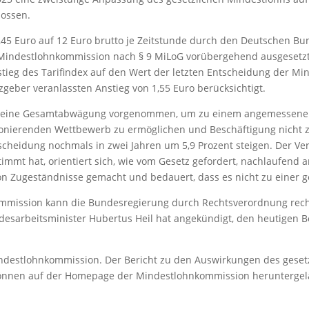
lossen.
45 Euro auf 12 Euro brutto je Zeitstunde durch den Deutschen B
Mindestlohnkommission nach § 9 MiLoG vorübergehend ausgesetzt.
ieg des Tarifindex auf den Wert der letzten Entscheidung der Mi
eber veranlassten Anstieg von 1,55 Euro berücksichtigt.
t eine Gesamtabwägung vorgenommen, um zu einem angemessene
ionierenden Wettbewerb zu ermöglichen und Beschäftigung nicht z
cheidung nochmals in zwei Jahren um 5,9 Prozent steigen. Der Ver
mmt hat, orientiert sich, wie vom Gesetz gefordert, nachlaufend an
on Zugeständnisse gemacht und bedauert, dass es nicht zu eine
mission kann die Bundesregierung durch Rechtsverordnung rechts
ndesarbeitsminister Hubertus Heil hat angekündigt, den heutigen
indestlohnkommission. Der Bericht zu den Auswirkungen des geset
können auf der Homepage der Mindestlohnkommission herunterge