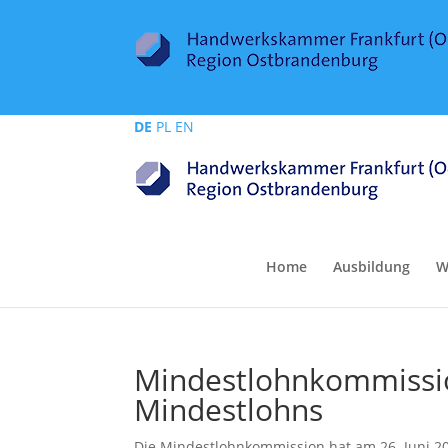
DE
PL
EN
Home
Ausbildung
W
Mindestlohnkommissio
Mindestlohns
Die Mindestlohnkommission hat am 26. Juni 20