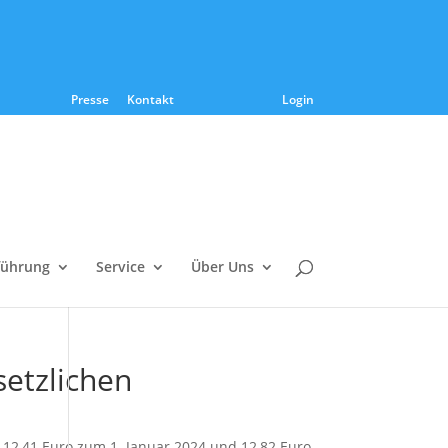
Presse
Kontakt
Login
führung
Service
Über Uns
etzlichen
 12,41 Euro zum 1. Januar 2024 und 12,82 Euro