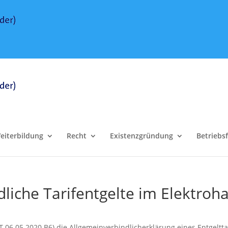
eiterbildung
Recht
Existenzgründung
Betriebs
liche Tarifentgelte im Elektroh
 06.05.2020 B6) die Allgemeinverbindlicherklärung eines Entgeltta