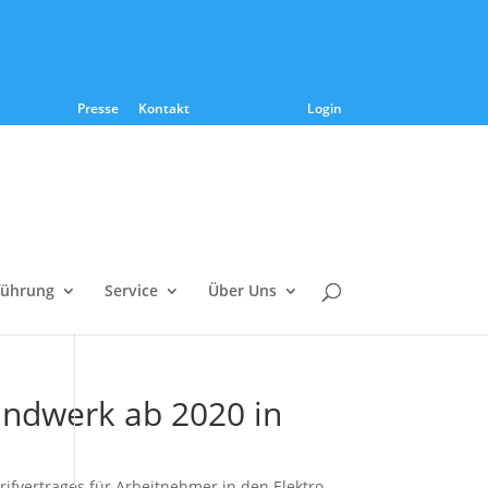
Presse
Kontakt
Login
führung
Service
Über Uns
andwerk ab 2020 in
rifvertrages für Arbeitnehmer in den Elektro-