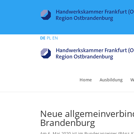
DE
PL
EN
Home
Ausbildung
W
Neue allgemeinverbind
Brandenburg
Am 6. Mai 2020 ist im Bundesanzeiger (BAnz AT