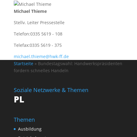
Michael Thieme
Stellv. Leiter Pressestelle
Telefon:
0335 5619 - 108
Telefax:
0335 5619 - 375
michael.thieme@hwk-ff.de
Startseite
»
Bundestagswahl: Handwerkspräsidenten
fordern schnelles Handeln
Soziale Netzwerke & Themen
PL
Themen
Ausbildung