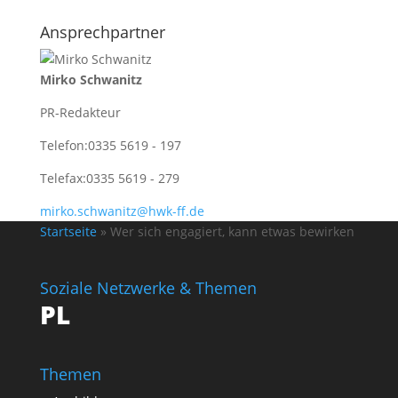
Ansprechpartner
Mirko Schwanitz
PR-Redakteur
Telefon:
0335 5619 - 197
Telefax:
0335 5619 - 279
mirko.schwanitz@hwk-ff.de
Startseite
»
Wer sich engagiert, kann etwas bewirken
Soziale Netzwerke & Themen
PL
Themen