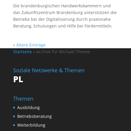
Die brandenburgischen Handwerkskammern und
das Zukunftszentrum Brandenburg unterstützen die
Betriebe bei der Digitalisierung durch praxisnahe
Beratung, Schulungen und Hilfe bei Fördermitteln.
« Ältere Einträge
Startseite
»
Archive für Michael Thieme
Soziale Netzwerke & Themen
PL
Themen
Ausbildung
Betriebsberatung
Weiterbildung